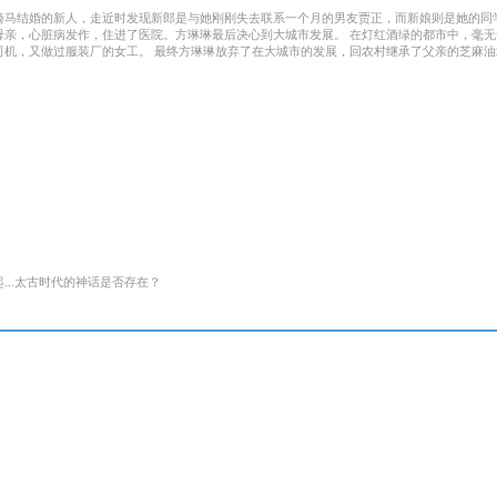
骑马结婚的新人，走近时发现新郎是与她刚刚失去联系一个月的男友贾正，而新娘则是她的同
母亲，心脏病发作，住进了医院。方琳琳最后决心到大城市发展。 在灯红酒绿的都市中，毫
司机，又做过服装厂的女工。 最终方琳琳放弃了在大城市的发展，回农村继承了父亲的芝麻油
..太古时代的神话是否存在？