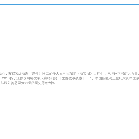
盟约，五家顶级瓯派（温州）匠工的传人在寻找秘笈《瓯宝图》过程中，与境外正邪两大力量
来到中国的传教士订立了70年护宝盟约。 2、瓯匠传人为寻找《瓯宝图》以及“瓯宝”，与境外邪恶势
及与境外善恶两大力量的历史恩怨纠缠。