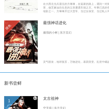
在大西北当兵退伍的方琳琳，在返家的路上，遇到一对
害，做芝麻油坊生意的父亲遭遇车祸之灾。年事已高的
缩影之一。方琳琳开过大货车、当过女保安、当过私人
最强神话进化
限免
顽强的小树 | 东方玄幻
灵气喷发，地球复苏，万物进化，基因突变。乱世中崛起.
逐浪小说_逐浪网
新书尝鲜
太古祖神
1
空无痕 | 东方玄幻