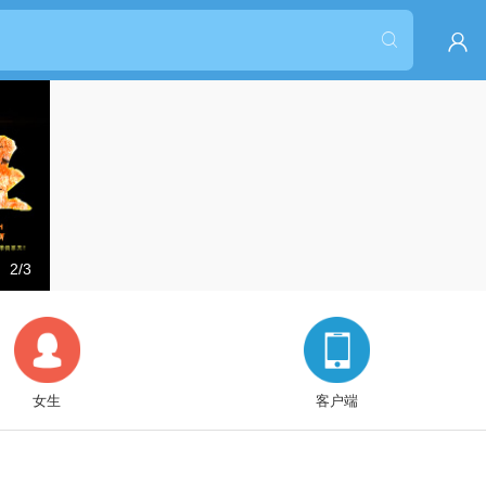


2/3
霸婿（又名：生而不凡 上门龙婿 神级狂婿
女生
客户端