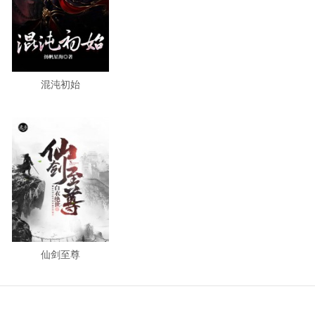
混沌初始
仙剑至尊