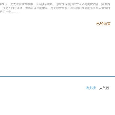
学胡玥。失去理智的方琳琳，大闹接亲现场。 涉世未深的妹妹方淑淑与网友约会，险遭伤
无一技之长的方琳琳，遭遇着谋生的艰辛，是无数曾经脱下军装回到社会的退伍军人遭遇的
坊的生意………
已经结束
潜力榜
人气榜