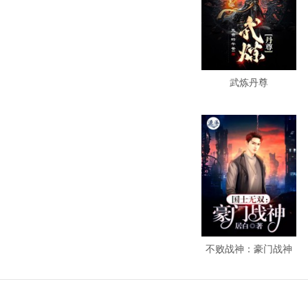
武炼丹尊
不败战神：豪门战神