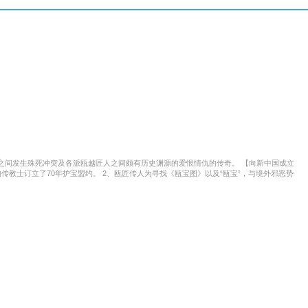
之间发生殊死冲突及各派瓯越匠人之间颇有历史渊源的爱恨情仇的传奇。 【向新中国成立