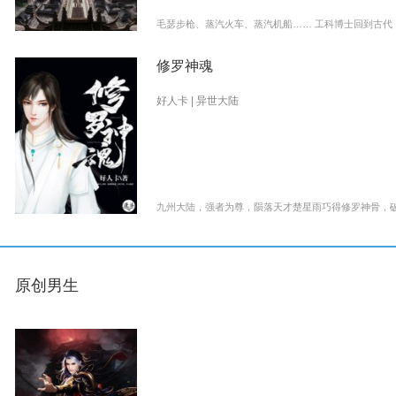
毛瑟步枪、蒸汽火车、蒸汽机船…… 工科博士回到古代
修罗神魂
好人卡 | 异世大陆
九州大陆，强者为尊，陨落天才楚星雨巧得修罗神骨，
原创男生