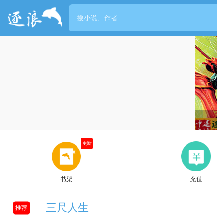
世界读书日悦读越美好
1/3
更新
书架
充值
三尺人生
推荐