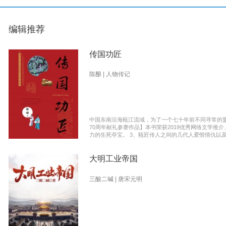
编辑推荐
传国功匠
陈酿 | 人物传记
中国东南沿海瓯江流域，为了一个七十年前不同寻常的
70周年献礼参赛作品】本书荣获2019优秀网络文学推介、2019扬子江原创网络文学大赛特别奖 【主要故事线索】： 1、中国瓯匠与上世纪
力的生死夺宝。 3、瓯匠传人之间的几代人爱恨情仇以
大明工业帝国
三酸二碱 | 唐宋元明