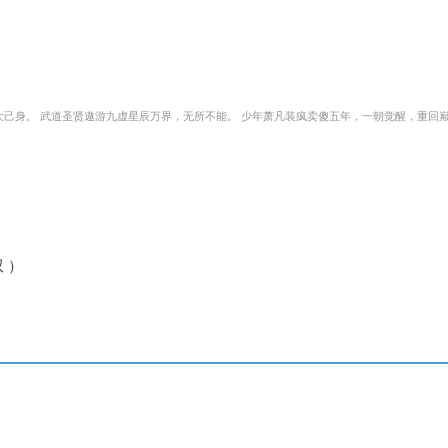
己身。 武道圣贤遨游九虚星辰万界，无所不能。 少年萧凡装疯卖傻五年，一朝觉醒，重回
 ）
）