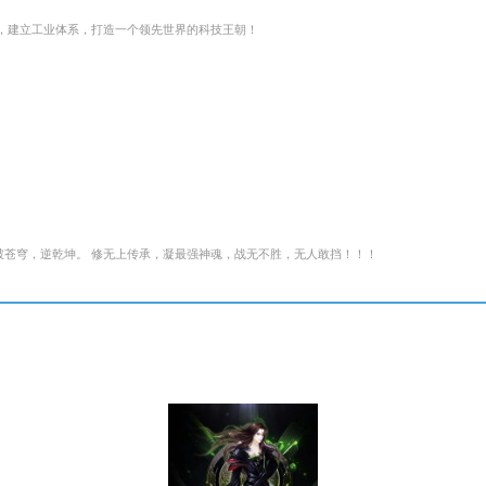
，建立工业体系，打造一个领先世界的科技王朝！
破苍穹，逆乾坤。 修无上传承，凝最强神魂，战无不胜，无人敢挡！！！