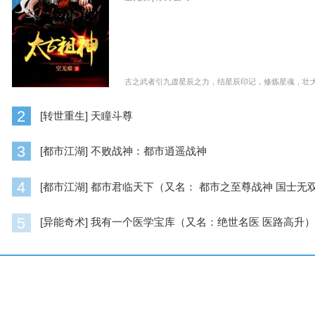
古之武者引九虚星辰之力，结星辰印记，修炼星魂，壮大
2
[转世重生] 天瞳斗尊
3
[都市江湖] 不败战神：都市逍遥战神
4
[都市江湖] 都市君临天下（又名： 都市之至尊战神 国士无双
5
[异能奇术] 我有一个医学宝库（又名：绝世名医 医路高升