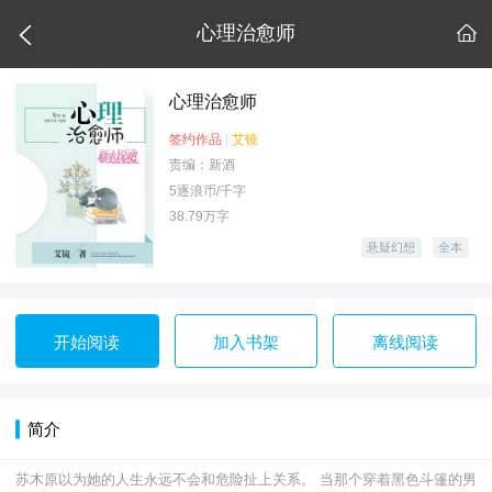

心理治愈师

心理治愈师
签约作品
|
艾镜
责编：新酒
5逐浪币/千字
38.79万字
悬疑幻想
全本
开始阅读
加入书架
离线阅读
简介
苏木原以为她的人生永远不会和危险扯上关系。 当那个穿着黑色斗篷的男