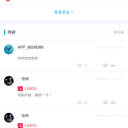
查看更多

书评
共62条
APP_68248380
2020-04-27 04:32:09
吃吃吃吃吃吃


0
464
゛信仰
2020-02-21 10:33:07
1朵鲜花
花
写的不错，犒劳一下！


0
352
゛信仰
2020-02-14 12:05:24
1朵鲜花
花