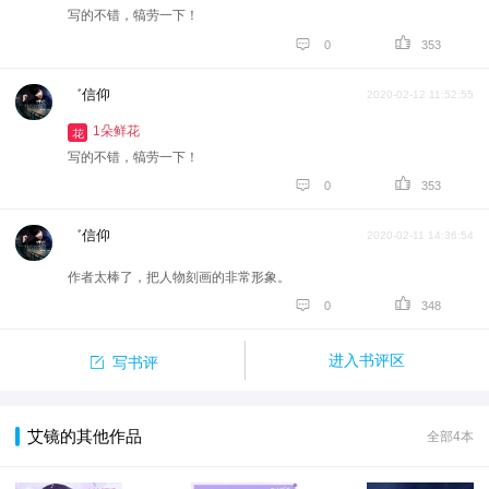
写的不错，犒劳一下！


0
353
゛信仰
2020-02-12 11:52:55
1朵鲜花
花
写的不错，犒劳一下！


0
353
゛信仰
2020-02-11 14:36:54
作者太棒了，把人物刻画的非常形象。


0
348

进入书评区
写书评
艾镜的其他作品
全部4本