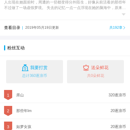
人出现在她面前时，周遭的一切都变得分外陌生，好像从前活着的那些年
不过做了一场虚假梦境。 失去的记忆一点一点浮现在她的脑海中，原来真

正自欺欺人的，从来不是别人。
查看目录
|
2019年05月19日更新
共192章

粉丝互动


我要打赏
送朵鲜花
总计360逐浪币
共0朵鲜花
1
席山
320逐浪币
2
那些年lm
20逐浪币
3
如梦女孩
20逐浪币