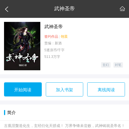

武神圣帝

武神圣帝
签约作品
|
翎晨
责编：新酒
5逐浪币/千字
511.3万字
玄幻
封笔
开始阅读
加入书架
离线阅读
简介
古凰涅槃造化生，玄经衍化天骄成！ 万界争锋未尝败，武神铸就圣帝名！