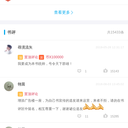
查看更多

书评
共15433条
尋漞流矢
2019-05-28 12:31:17
置顶评论
币X100000
顶
赏
我要成为本书统帅，号令天下群雄！


1
15143
翎晨
2018-08-03 13:45:02
置顶评论
顶
增添广告楼一座，为自己书宣传的道友请来这里，来者不拒，请勿在书
评区中留名，相互尊重一下，谢谢诸位道友


11
15285