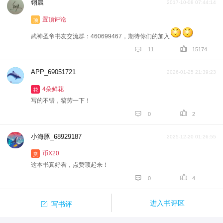
翎晨
2017-10-08 07:44:14
置顶评论
顶
武神圣帝书友交流群：460699467，期待你们的加入


11
15174
APP_69051721
2026-01-25 21:39:23
4朵鲜花
花
写的不错，犒劳一下！


0
2
小海豚_68929187
2025-12-20 01:26:55
币X20
赏
这本书真好看，点赞顶起来！


0
4

进入书评区
写书评