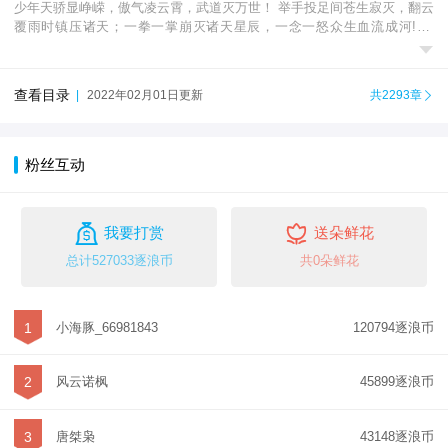
少年天骄显峥嵘，傲气凌云霄，武道灭万世！ 举手投足间苍生寂灭，翻云
覆雨时镇压诸天；一拳一掌崩灭诸天星辰，一念一怒众生血流成河! 萧

晨，欲成为九天之上最亮的一颗星....
查看目录
|
2022年02月01日更新
共2293章

粉丝互动


我要打赏
送朵鲜花
总计527033逐浪币
共0朵鲜花
1
小海豚_66981843
120794逐浪币
2
风云诺枫
45899逐浪币
3
唐桀枭
43148逐浪币