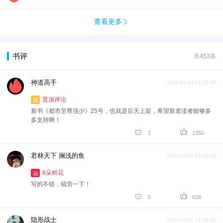
查看更多

书评
共453条
神道高手
2016-01-23 12:15:55
置顶评论
顶
新书《都市至尊强少》25号，也就是后天上架，希望新老读者能够多
多支持啊！


1
1350
君林天下 搁浅的鱼
2020-12-25 22:36:33
6朵鲜花
花
写的不错，犒劳一下！


0
638
隐形战士
2020-12-07 16:00:05