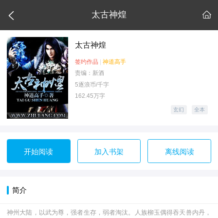

太古神煌

太古神煌
签约作品
|
神道高手
责编：新酒
5逐浪币/千字
162.45万字
玄幻
全本
开始阅读
加入书架
离线阅读
简介
神州大陆，以武为尊，强者生存，弱者淘汰。人族柳玉偶得吞天兽内丹，