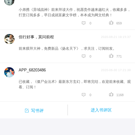
小弟携《异域战神》前来拜读大作，祝愿贵作越来越红火，收藏多多，
打赏订阅多多，早日成就富豪文学榜，本本成为网文经典！


0
659
但行好事，莫问前程
2020-08-21 19:15:37
前来膜拜大神，免费新品《扬名天下》，求关注，订阅转发。


0
771
APP_68203486
2020-06-30 17:21:39
已收藏，《僵尸会法术》最新东方玄幻，即将完结，欢迎前来收藏、观
看、订阅！


0
1168

进入书评区
写书评