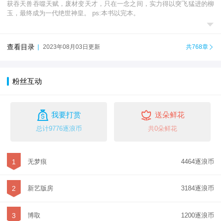
获吞天兽吞噬天赋，废材变天才，只在一念之间，实力得以突飞猛进的柳
玉，最终成为一代绝世神皇。 ps:本书以完本。

查看目录
|
2023年08月03日更新
共768章

粉丝互动


我要打赏
送朵鲜花
总计9776逐浪币
共0朵鲜花
1
无梦痕
4464逐浪币
2
新艺版房
3184逐浪币
3
博取
1200逐浪币