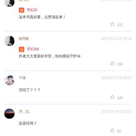
币X20
赏
这本书真好看，点赞顶起来！

171
無穹树
2022-05-21 07:45:49
币X366
赏
作者大大更新好辛苦，给你撑起守护伞

118
千城
2022-04-27 06:35:53
完结了？？？

129
浮，沉。
2022-04-24 11:26:31
这是结局？

52