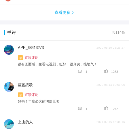
查看更多

书评
共114条
APP_68413273
2020-05-10 23:25:27
置顶评论
顶
很有画面感，象看电视剧，挺好，很真实，接地气！


1
1233
蓝盔战歌
2020-04-14 19:51:05
置顶评论
顶
好书！年度必火的鸿篇巨著！


1
1242
上山的人
2021-07-15 16:36:16