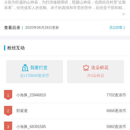
火较为旺盛的山神庙，为扫清修路障碍，怒砸山神庙，也因此在村里“众叛
亲离”，但凭借军人的坚毅、赤子的真情和辛苦的劳作，在扶贫干部和精准

扶贫政策的帮持下，不光挽回了乡情，更是通过流...
查看目录
|
2020年06月28日更新
共120章

粉丝互动


我要打赏
送朵鲜花
总计33644逐浪币
共0朵鲜花
1
小海豚_23946810
7702逐浪币
2
郭紫鸢
6666逐浪币
3
小海豚_68391585
5992逐浪币