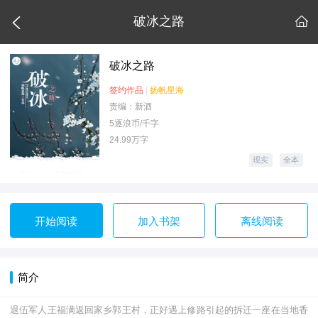

破冰之路

破冰之路
签约作品
|
扬帆星海
责编：新酒
5逐浪币/千字
24.99万字
现实
全本
开始阅读
加入书架
离线阅读
简介
退伍军人王福满返回家乡郭王村，正好遇上修路引起的拆迁一座在当地香